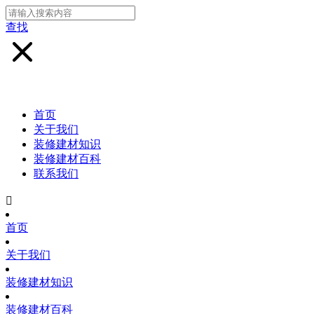
查找
首页
关于我们
装修建材知识
装修建材百科
联系我们

首页
关于我们
装修建材知识
装修建材百科