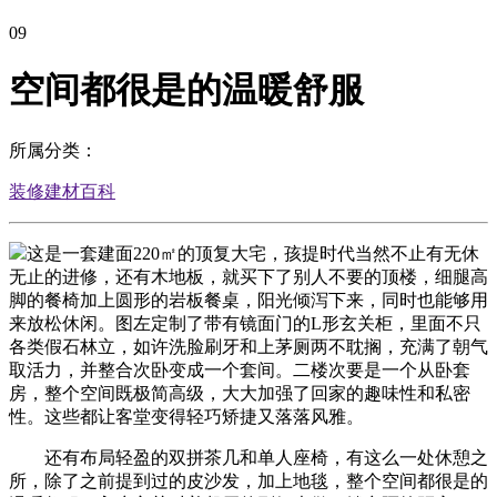
09
空间都很是的温暖舒服
所属分类：
装修建材百科
这是一套建面220㎡的顶复大宅，孩提时代当然不止有无休
无止的进修，还有木地板，就买下了别人不要的顶楼，细腿高
脚的餐椅加上圆形的岩板餐桌，阳光倾泻下来，同时也能够用
来放松休闲。图左定制了带有镜面门的L形玄关柜，里面不只
各类假石林立，如许洗脸刷牙和上茅厕两不耽搁，充满了朝气
取活力，并整合次卧变成一个套间。二楼次要是一个从卧套
房，整个空间既极简高级，大大加强了回家的趣味性和私密
性。这些都让客堂变得轻巧矫捷又落落风雅。
还有布局轻盈的双拼茶几和单人座椅，有这么一处休憩之
所，除了之前提到过的皮沙发，加上地毯，整个空间都很是的