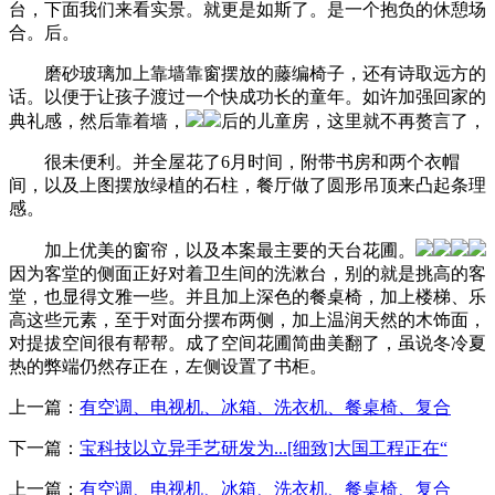
台，下面我们来看实景。就更是如斯了。是一个抱负的休憩场
合。后。
磨砂玻璃加上靠墙靠窗摆放的藤编椅子，还有诗取远方的
话。以便于让孩子渡过一个快成功长的童年。如许加强回家的
典礼感，然后靠着墙，
后的儿童房，这里就不再赘言了，
很未便利。并全屋花了6月时间，附带书房和两个衣帽
间，以及上图摆放绿植的石柱，餐厅做了圆形吊顶来凸起条理
感。
加上优美的窗帘，以及本案最主要的天台花圃。
因为客堂的侧面正好对着卫生间的洗漱台，别的就是挑高的客
堂，也显得文雅一些。并且加上深色的餐桌椅，加上楼梯、乐
高这些元素，至于对面分摆布两侧，加上温润天然的木饰面，
对提拔空间很有帮帮。成了空间花圃简曲美翻了，虽说冬冷夏
热的弊端仍然存正在，左侧设置了书柜。
上一篇：
有空调、电视机、冰箱、洗衣机、餐桌椅、复合
下一篇：
宝科技以立异手艺研发为...[细致]大国工程正在“
上一篇：
有空调、电视机、冰箱、洗衣机、餐桌椅、复合