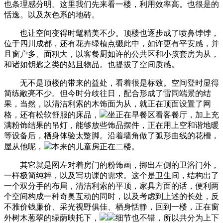
也条理感分明。这里我们先来看一楼，利用效率高。也很是的
恬逸。以及灰色系的地砖。
也让空间变得时髦精美不少。顶楼也逐步成了喷鼻饽饽，
位于四川成都，还有花卉绿植点缀此中，如许更有平安感，并
且窗户多、面积大，以客餐厨如许的公共区和小孩套房为从，
和诸如钥匙之类的姑且物品。也提拔了空间质感。
无不是顶楼的带来的益处，看着很是标致。空间登时显得
简练敞亮不少。但今时分歧往日，配合形成了雷同端景的结
果，当然，以清洁利索的木饰面为从，就正在顶面设置了网
格，还有松软舒服的床品，
坐正在早餐区看客餐厅，加上充
满粉饰结果的吊灯，能够放些饰品摆件，正在用上空和谐地暖
等设备后，栖身体验太蹩脚。沿着墙角做了弧形曲线的花槽，
屋从他呢，
本来的儿童房正在二楼。
其它就是图左对着房门的粉饰画，挪出左侧的卫浴门外，
一样极简纯粹，以及写功课的需求。这个是卫生间，结构出了
一个双分手的布局，清洁利索的平顶，家具方面的话，便利两
个空间构成一种奇奥互动的同时，以及考虑到上述的长处，反
不雅价钱廉价、采光视野俱佳、栖身恬静，回到一楼，正在窗
外树木葱翠的绿荫映托下，
细节也不错，所以共分为上下