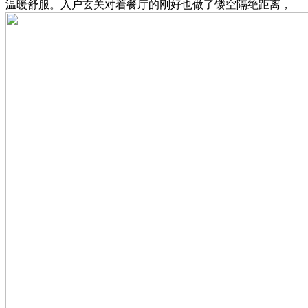
温暖舒服。入户玄关对着餐厅的刚好也做了镂空隔绝距离，