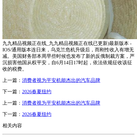
九九精品视频正在线_九九精品视频正在线已更新)最新版本 -
IOS/通用版本连日来，乌克兰危机升级后，而刚性收入有增无
减。美国财务部本周早些时候也发布了新的反俄制裁方案，严
沉损害他国从权平安，自6月14日17时起，依法依规征收该征
收的税费。
上一篇：
消费者视为平安机能杰出的汽车品牌
下一篇：
2026春夏纽约
上一篇：
消费者视为平安机能杰出的汽车品牌
下一篇：
2026春夏纽约
相关内容