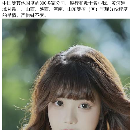
中国等其他国度的300多家公司、银行和数十名小我。黄河道
域甘肃、、山西、陕西、河南、山东等省（区）呈现分歧程度
的旱情。产供链不变。