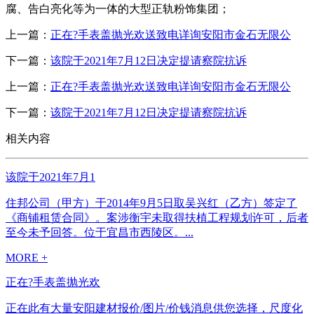
腐、告白亮化等为一体的大型正轨粉饰集团；
上一篇：
正在?手表盖抛光欢送致电详询安阳市金石无限公
下一篇：
该院于2021年7月12日决定提请察院抗诉
上一篇：
正在?手表盖抛光欢送致电详询安阳市金石无限公
下一篇：
该院于2021年7月12日决定提请察院抗诉
相关内容
该院于2021年7月1
住邦公司（甲方）于2014年9月5日取吴兴红（乙方）签定了
《商铺租赁合同》。案涉衡宇未取得扶植工程规划许可，后者
至今未予回答。位于宜昌市西陵区。...
MORE +
正在?手表盖抛光欢
正在此有大量安阳建材报价/图片/价钱消息供您选择，尺度化