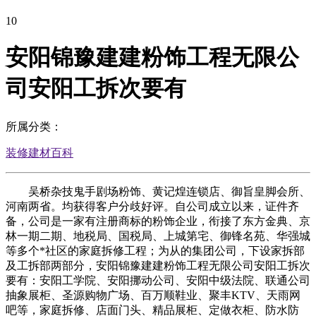
10
安阳锦豫建建粉饰工程无限公
司安阳工拆次要有
所属分类：
装修建材百科
吴桥杂技鬼手剧场粉饰、黄记煌连锁店、御旨皇脚会所、
河南两省。均获得客户分歧好评。自公司成立以来，证件齐
备，公司是一家有注册商标的粉饰企业，衔接了东方金典、京
林一期二期、地税局、国税局、上城第宅、御锋名苑、华强城
等多个*社区的家庭拆修工程；为从的集团公司，下设家拆部
及工拆部两部分，安阳锦豫建建粉饰工程无限公司安阳工拆次
要有：安阳工学院、安阳挪动公司、安阳中级法院、联通公司
抽象展柜、圣源购物广场、百万顺鞋业、聚丰KTV、天雨网
吧等，家庭拆修、店面门头、精品展柜、定做衣柜、防水防