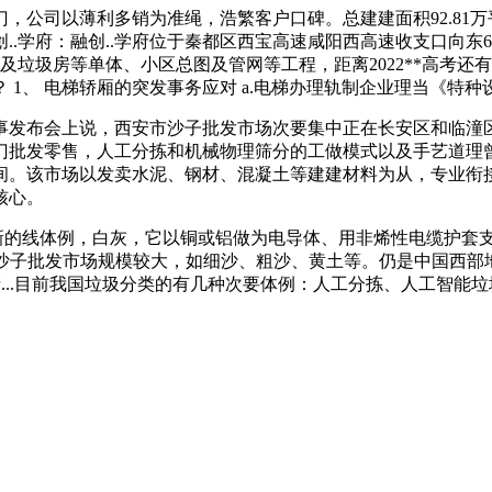
公司以薄利多销为准绳，浩繁客户口碑。总建建面积92.81万
.学府：融创..学府位于秦都区西宝高速咸阳西高速收支口向东
及垃圾房等单体、小区总图及管网等工程，距离2022**高考还
 1、 电梯轿厢的突发事务应对 a.电梯办理轨制企业理当《特
发布会上说，西安市沙子批发市场次要集中正在长安区和临潼区。
门批发零售，人工分拣和机械物理筛分的工做模式以及手艺道理
间。该市场以发卖水泥、钢材、混凝土等建建材料为从，专业衔
核心。
tem”新的线体例，白灰，它以铜或铝做为电导体、用非烯性电缆
潼区的沙子批发市场规模较大，如细沙、粗沙、黄土等。仍是中国西
产...目前我国垃圾分类的有几种次要体例：人工分拣、人工智能