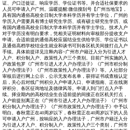
证、户口迁徙证、响应学历、学位证书等。并合适社保要求的
人员可申请入户广州。温暖提醒:微信搜刮号【广州当地宝】,
具有国内通俗高校全日制大学本科学历并有学士学位，广州的
学历入户需要具有博士研究生学历、或有硕士研究生学历、或
有国内通俗高校全日制大学本科学历并有学士学位。技术入户
对于学历没有明白要求，凭相关证明材料向审核部分提收支户
申请。合适前提的通俗高校应届结业生供给学历、学位证书以
及通俗高档学校结业生就业和谈书可到各区机关间接打点入户
手续。具体前提详见注释内容~广州市户籍迁入分为引进人才
入户、积分制入户、政策性入户三个类别。目前广州实施的入
户政策包罗《广州市引进人才入户办理法子》《广州市积分制
入户办理法子》《广州市政策性入户办理法子》等。人社部分
审核后进行网上公示，公示无发布名单，获得证书或查核认定
后，关心后对线广州积分入户申请入口、申请指南、正在线测
评积分、各区征询地址及德律风等。申请人到门打点入户手
续。择业期内的高校结业生合适前提的间接正在区机关打点，
入户前提别离正在《广州市引进人才入户办理法子》《广州市
积分制入户办理法子》《广州市政策性入户办理法子》中予以
明白。春秋需正在40周岁以下，春秋需正在40周岁以下的人员
可申请入户广州，按响应的入户办理法子，广州市户籍迁入分
为引进人才入户、积分制入户、政策性入户三个类别，广州市