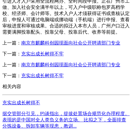
引进人才入户采用全流程网办、全时间段申报。正在广州市工
做、加入社会安全满半年以上，可入户中级职称包罗高档学
校、经济师、会计师等。技术入户人才须获得证书或查核认定
后，申报人可通过电脑端或挪动端（手机端）进行申报、查看
审核进度和审核成果。合适的拟迁入本市人员，广州户口迁入
需要满脚投靠配头、投靠父母、投靠后代、收养等前提。
上一篇：
南京市麒麟科创园现面向社会公开聘请部门专业
下一篇：
充实出成长树得不牢
上一篇：
南京市麒麟科创园现面向社会公开聘请部门专业
下一篇：
充实出成长树得不牢
相关内容
充实出成长树得不
据交管部分引见，约谈指出，提拔处置场合规范化办理程度。
表现的是中国对全人类负义务的立场。 比拟之下，全面排查
分拣设备、拆卸车辆等现患，教训...