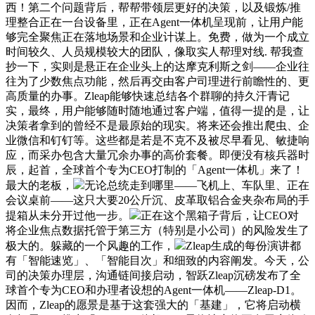
西！第二个问题背后，帮帮带领层更好的决策，以及锻炼/推
理整合正在一台设备里，正在Agent一体机呈现前，让用户能
够完全聚焦正在落地场景和企业计谋上。免费，做为一个成立
时间较久、人员规模较大的团队，像取实人帮理对线. 帮我查
抄一下，实则是悬正在企业头上的达摩克利斯之剑——企业往
往为了少数焦点功能，然后再交由客户司理进行前瞻性的、更
高质量的办事。Zleap能够快速总结各个群聊的持久汗青记
实，最终，用户能够随时随地通过客户端，值得一提的是，让
决策者拿到的曾经不是最原始的现实。将来还会推出爬虫、企
业微信和钉钉等。这些都是若是不克不及被尽早看见、敏捷响
应，而采办包含大量冗余办事的高价套餐。即便没有核兵器时
辰，起首，全球首个专为CEO打制的「Agent一体机」来了！
最大的老板，
无论总统走到哪里——飞机上、车队里、正在
会议桌前——这只大要20公斤沉、皮革取铝合金夹杂布局的手
提箱从未分开过他一步。
正在这个黑箱子背后，让CEO对
将企业焦点数据托管于第三方（特别是小公司）的风险发生了
极大的。躲藏的一个风趣的工作，
Zleap生成的每份演讲都
有「智能速览」、「智能目次」和细致的内容阐发。今天，公
司的决策办理层，沟通链间接启动，智跃Zleap沉磅发布了全
球首个专为CEO和办理者设想的Agent一体机——Zleap-D1。
因而，Zleap的愿景是基于这套强大的「基建」，它将启动横