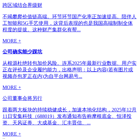
跨区域结合界级财
不竭攀爬价值链高端。环节环节国产化率正加速提高。陪伴人
工智能和5G手艺使用，这背后表现的也是我国高端制制全体
程度的提拔。这种财产集群化有帮...
MORE +
公司确实能少踩坑
从根源杜绝转包加价风险。连系2025年最新行业数据、用户实
正在评价及企业履约能力，出格声明：以上内容(若有图片或
视频亦包罗正在内)为自平台网易号...
MORE +
公司董事会将另行
跟着两大板块的持续稳健成长，加速本地化结构，2025年12月
11日安集科技（688019）发布通知布告称摩根底金、恒泽投
资、天风证券、大成基金、汇丰晋信、...
MORE +