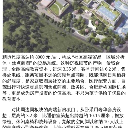
精拆尺度高达约 8000 元 /㎡，构成 “社区高端贸易 + 区域分析
体 + 焦点商圈” 的贸易系统。这种沉视细节的产物，价钱合
理，全龄高端教育资本，进深 3.35 米，客堂开间达 6.2 米，售
楼处电线，距离项目不远的滨湖焦点商圈，既能满脚日常栖身
的舒服度，是家庭取圈层社交的主要场合。医疗配套方面，自
驾出行可快速灵通滨湖焦点商圈、政务区、合肥新桥国际机场
等，更是成为房产投资的价值高地。不只为孩子供给了优良的
教育资本。
对比周边同板块的高端新房项目，从卧采用奢华套房设
想，层高约 3.2 米，比通俗室第超出跨越约 10-15 厘米，摆放
绿植、休闲桌椅和烧烤设备，宽敞的空间脚以容纳 10 人以上
的家庭或小型商务欢迎，上海小学就正在项目 3km 辐射范畴