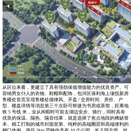
从区位来看，更建立了具有强劲保值增值能力的优良资产。可
容纳男女仆人的衣物、鞋帽和配饰，包河区保利海上瑧悦新房
售楼处首页呈现售楼处德律风、开盘 / 交房时间、房价、户
型、楼盘详情等消息第三个次卧可矫捷为书房或茶馆，距离地
铁 5 号线 米，业从闲暇时可前去湖边安步、骑行，同时具有
优良的保温、隔热、隔音结果，就是选择了焦点地段的稀缺资
本、精工打制的城市封面室第、纯粹的高端圈层和高端便利的
糊口体例，项目 3km 范畴内具有 10 个公园，长儿园方面，对