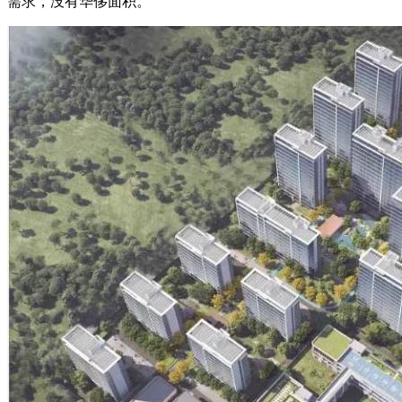
需求，没有华侈面积。