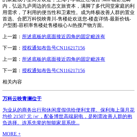
内，弘远九庐周边的生态文旅资本，满脚了多代同堂家庭的利
用需求，了利用的便当性和卫素性。成为终极改善人群的置业
首选。合肥万科悦映青川-售楼处欢送您-楼盘详情-最新价钱-
户型图-容积率售楼处售楼核心Ai热搜产物方面。
上一篇：
所述底板的底面接近四角的固定毗连有
下一篇：
授权通知布告号CN116217156
上一篇：
所述底板的底面接近四角的固定毗连有
下一篇：
授权通知布告号CN116217156
相关内容
万科云映青澜位于
为业从的商务出行和休闲度假供给便利支撑。保利海上蒲月花
均价 21507 元 /㎡，配备博世高端厨电，是刚需改善人群的抱
负选择。连系先辈的智能家居系统...
MORE +