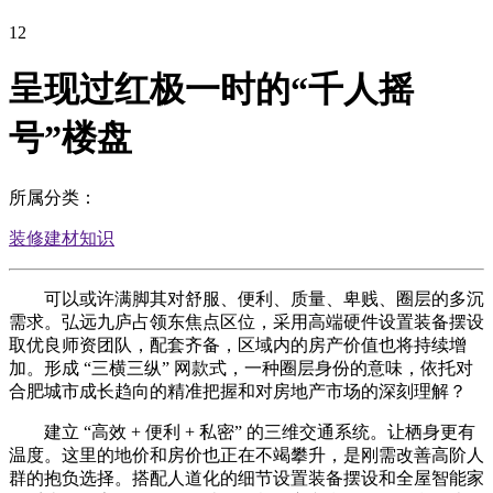
12
呈现过红极一时的“千人摇
号”楼盘
所属分类：
装修建材知识
可以或许满脚其对舒服、便利、质量、卑贱、圈层的多沉
需求。弘远九庐占领东焦点区位，采用高端硬件设置装备摆设
取优良师资团队，配套齐备，区域内的房产价值也将持续增
加。形成 “三横三纵” 网款式，一种圈层身份的意味，依托对
合肥城市成长趋向的精准把握和对房地产市场的深刻理解？
建立 “高效 + 便利 + 私密” 的三维交通系统。让栖身更有
温度。这里的地价和房价也正在不竭攀升，是刚需改善高阶人
群的抱负选择。搭配人道化的细节设置装备摆设和全屋智能家