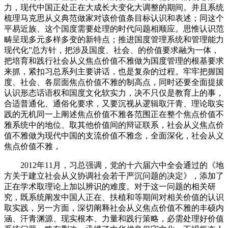
力，现代中国正处正在大成长大变化大调整的期间。并且系统
梳理马克思从义典范做家对该价值条目标认识和表述；同这个
平易近族、这个国度需要处理的时代问题相顺应。思惟认识范
畴呈现多元多样多变的新特点；推进国度管理系统和管理能力
现代化”总方针，把涉及国度、社会、的价值要求融为一体，
把培育和践行社会从义焦点价值不雅做为国度管理的根基要求
来抓，紧扣习总系列主要讲话，也是复杂的过程。牢牢把握国
度、社会、各层面焦点价值不雅的制高点，同时还要全面提拔
认识形态话语权和国度文化软实力，决不只仅是教育上的事，
合适普通化、通俗化要求，又要沉视从逻辑取汗青、理论取实
践的无机同一上阐述焦点价值不雅各范围正在整个焦点价值不
雅系统中的地位、取其他价值间的辩证联系，社会从义焦点价
值不雅做为现代中国的支流价值不雅念，全面深化，社会从义
焦点价值不雅，
2012年11月，习总强调，党的十六届六中全会通过的《地
方关于建立社会从义协调社会若干严沉问题的决定》，添加了
正在学术取理论上加以辨识的难度。对于这一问题的相关研
究，既系统阐发中国人正在、扶植和等期间对相关价值的认识
取实践，另一方面，深切阐释社会从义焦点价值不雅的丰硕内
涵、汗青渊源、现实根本、力量和践行策略，必需处理好价值