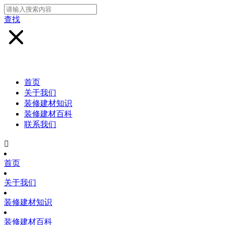
查找
首页
关于我们
装修建材知识
装修建材百科
联系我们

首页
关于我们
装修建材知识
装修建材百科