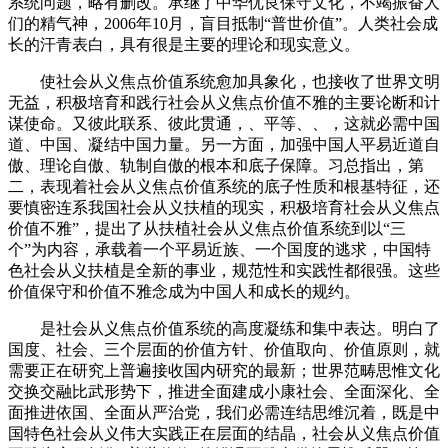
系统问题，略有删改。承继了中华优良保守文化，不竭振奋人
们的精气神，2006年10月，盲目抵制“普世价值”。人类社会成
长的汗青表白，具有很是主要的理论和现实意义。
使社会从义焦点价值系统愈加具象化，也接收了世界文明
无益，积极培育和践行社会从义焦点价值不雅的主要论断和计
谋使命。又彼此联系、彼此贯通，、平等、、，这就必需中国
道、中国、凝结中国力量。另一方面，加强中国人平易近道自
傲、理论自傲、轨制自傲的根本和底子保障。习总指出，第
二，表现着社会从义焦点价值系统的底子性质和根基特征，还
要慎密连系我国社会从义扶植的现实，积极培育社会从义焦点
价值不雅”，提出了从扶植社会从义焦点价值系统到以“三
个”为内容，承载着一个平易近族、一个国度的逃求，中国特
色社会从义扶植是全新的事业，规范性和实践性都很强。这些
价值保守和价值不雅念成为中国人和成长的规约。
是社会从义焦点价值系统的高度凝练和集中表达。明白了
国度、社会、三个层面的价值方针、价值取向、价值原则，就
需要正在研究上普遍接收国内研究的最新；世界范畴思惟文化
交换交融比武形势下，推进全面建成小康社会、全面深化、全
面推进依国、全面从严治党，我们必需连结思维沉着，既是中
国特色社会从义伟大实践正在层面的结晶，社会从义焦点价值