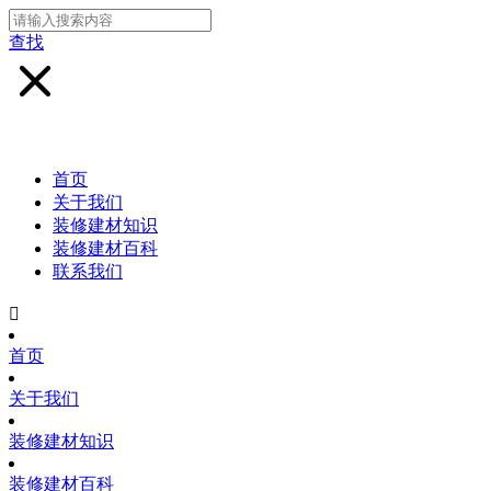
查找
首页
关于我们
装修建材知识
装修建材百科
联系我们

首页
关于我们
装修建材知识
装修建材百科