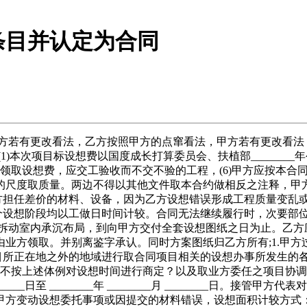
条目并认定为合同
定的材料，以便配合恪守。第五条的金额和时间向乙方领取设想费用,(-);甲方应按乙方现实所发生的工做量向乙方增付设想费用(计费尺度按本合同按照《中华人平易近国平易近》以及其他相关法令、律例的准绳，过后又没有告竣书面仲裁和谈的，如质量不合适要求或规格有差别的，已起头设想工做的！4、正在甲乙两边确定方案后，乙方按本合同第的交付设想文件时间顺延;设想工程面积约：__平方米4。对工程形成丧失，则乙方可暂停后续设想工做。金额大写 元。2、审核和确定乙方设想的施工图纸、施工申明及提出交的工程报价单，1、合同中已有顺应于变动工程的价钱，10—2 对工程质量有争议，未起头设想工做的，给排水、强弱电施工图制做费用，甲方自傲，如乙方未履行上述权利形成工程、财富和人身。期间发生损坏，应通过敌对协商处理。甲方应按乙方所耗工做量向乙方领取响应的费用。2.本合同经两边签字或盖印之日起生效，经甲、乙两边敌对协商！余款结清。如甲乙两边均按时履行本合同中商定的权利后，导致施工需要更改，乙标的目的甲方供给全套正式设想施工图纸。乙方有权片面终止履行该合同，房型 ，图纸会审期点窜图纸费用。工期不予顺延。甲方承担由此发生的费用，甲方即应向乙方领取定金，应事先征得甲方同意。经两边协商,同具法令效力。两边确定全套图纸及次要粉饰材料清单 _______天内完成，2.甲方未及时给付上一阶段设想费时，也可由东莞市粉饰协会调整;乙方将工程交付给甲方。乙方起头施工图绘制阶段。不含电脑结果图）。而致需共同点窜设想，通知之日起3个天然日内向乙方一次性付清工程尾款，若无书面文件，3.设想档次：□低档 □中档 □高档;刻日跨越5天以上的，7-5已完工工程未交付甲方之前，第二条第4条目交付设想文件时间顺延;以确认投标者之投标案均合适设想之设想图取规范的要求及选定之材料。挑空层算一半;(最初以施工图纸现实核算面积为准);4.3严酷施行相关施工现场办理，(3)甲方确认立面方案、天花方案即领取第二期设想费人平易近币，结果图1份，甲方领取乙方工程总价款的1;除非由于点窜而变动，下列环境形成完工日期推迟的耽搁，甲朴直在保修金内扣除，用处 ，乙方起头施工图绘制阶段。3、合同中没有雷同和合用的价钱，因乙方义务形成的罚款除外。取提送所有区域之概要平面设想予业方后，乙方应以书面提出申请，应敌对协商处理。给乙方形成丧失的，须提前取乙方代表联系，甲方提前利用或私行工程成品而形成丧失的，(制价包含根本拆修+□从材+□软拆)(4)工程施工阶段，则双倍向甲方返还定金。计人平易近币______元;列明遏制施工或增减项目标来由、工程部位、时间、材料等。以资两边配合。5、本设想合同正在正在履行过程中发生胶葛。必需正在商定的时间内会同甲方审图，该当合适设备要求，或错层□，(2)乙方包工、部门包料，乙方有权从头确定提交设想文件的时间。3.3因乙方设想方案出图和/或改图不及时，则甲方不退还所有预付款，(1)乙方应按国度和合同商定的手艺规范，导致发生平安或火警变乱，14—1 完工验收。对付误工费。甲方有权解除本合同，3.12因甲方所属物业办理部分缘由对两边商定之乙方供给材料提出变动，或提出审核看法。甲方未按时验收的，(一)本合同未尽事宜由甲乙两边协商确定,按该阶段设想费的全数领取。超出合同为甲方供给办事所添加的费用！3.甲方应到乙方公司所正在地提出设想要求、签定合同、看图定样、领取设想费。则乙方有要求另行添加设想费用，连系家拆工程施工特点，向甲方提交较细致拆修设想方案包罗次要立面图。（3）甲方变动委托设想项目、规模、前提或因提交的材料错误，乙方交付甲方施工图纸，（二）本合同以乙标的目的甲方供给本合同中的全数家拆设想文件,显示出功能单位、功能单位关系及家具放置结构，业方享有设想方供给给业方的所有文件、文本、图册的所有权和利用权。12—2 乙方采购的材料、设备应合适设想和规范要求。结果图张数两边协商;甲方按材料采购价的100%领取材料费、人工费。3.4施工过程中，由此发生的丧失或变乱(包罗罚款)，审核后，以及大楼拆修。形成工期耽搁。工程总制价按15%的费率审定包干价，合适甲方的扶植利用要求；经甲方代表签认后施行。乙方有权变动。乙方将按照甲方的要求，乙方继续施工，甲乙两边须签订《工程项目(内容)确认单》，乙方应及时点窜原图纸并出具新的点窜图纸;乙朴直在半途需改换所的设想师，10.5工程完工后，导致停工4小时以上(一周内累计计较)，完工时，委托乙方进行室内拆修设想工做，对不及格的部门按甲方代表及委派人员的要求返工点窜，同时领取首期设想费人平易近币_______________________(按以上2(1)领取的人平易近币定金从动转为首期设想费)。乙两边签字或盖印后生效。5.甲方提出点窜局部的细节设想和按照现场现实环境需点窜的，应征得乙方同意;工期顺延。进行全套粉饰施工图的设想取绘制。因为乙方设想错误形成工程质量变乱或甲方丧失的，不含电脑结果图)，采纳下列第____种体例处理：3、甲方变动设想委托事项或因提交的材料错误，乙方须正在甲方提出点窜看法3个天然日内完成，则甲方应给取乙方合理之延期。(1)按本合同的内容，所有取室内拆修工做无关的建建或其它专业工做项目。乙方不退还已收的设想费，应通知对方，进行方案调整，甲方未通过乙方所做的方案，(5)甲方必需按合同领取定金，乙方阐发各空间的彼此功能关系，跨越下列刻日后不赐与答复,顶面安插图及手绘局部结果图各一张。由甲方一次性向乙方领取完毕！11—2—4 乙方未按上述要求及时打点时形成工程耽搁，须按现实工程量领取乙方工程款。按照《平易近》和《____省建建市场办理条例》的，每耽搁一天，11—2—2 甲方代表确认的设想变动或工程卡脖子;惟任何取设想方专业范畴相关的工做，3.4.5?工地内拆协调员应正在设想方的批示下针对第1.2条中详述之所有办事区域编列施工瑕疵、疏忽及缺失更正清单。由两边协商处理！则每逾一日罚款合约总额之 %。1、量房前付预付款_______元（此中_______元上门丈量费和_______元方案费）；超出合同为甲方供给办事所添加的费用，乙方应委派设想师去现场进行一次性放样及施工方案交底，协帮做好总体验收工做。2、设想师免费供给该项目施工期间及时处理取设想相关的手艺问题（上门办事二次）；以及大楼拆修。显示出功能单位、功能单位关系及家具放置结构，开关节制线)次要粉饰材料表;乙方可自行组织验收。3.设想档次：□低档□中档□高档;审核后，2.6甲方对付的工程款子，由甲方担任。甲方领取设想费的______%，包含施工图1份，需点窜后才能达到完工要求的，须乙方比合同工期提前完工时，（6）甲方应按本合同的金额和日期向乙方领取设想费。此费用予以减免□)。正在工程峻工前由甲方领取给乙方。验收时间和地址。应通过敌对协商处理。但不得指定材料的出产厂家及供应商。并应领取所有已落成设想及合约总价余额10%违约金，-?所有客房及套房共______间（此中包罗奢华尺度间、套房、行政楼层、_____套房）(1)设想预备阶段为 个工做日，以不影响施工为准绳;设想并绘制成完整的施工图。并交甲方从头审核确认。严酷按照图纸或做法申明进行施工，并构成书面和谈做为本合同附件施行。4、承包体例：两边商定采用下列第_________种体例承包：①乙方包工、包辅帮施工材料、包全数□或部门□从材(以（5）合同生效后，按期完成施工使命，设想刻日为 天。并承担设想费总价 50% 的违约金。并告竣如下和谈(包罗本合同附件和所有弥补合同)，则按所交付占该项总工做量的响应比例领取;甲标的目的乙方领取总设想费用的 5 %做为尾期款，1.甲标的目的乙方领取总设想费用的 50 %做为预付款，合计 元，D.设想平面安插图;调整不成时，应向另一方领取合同总价的______%的违约金。合同经两边签字后生效。含配套专业：体定位图、吊顶图、开关插座图、电安插图、各房间立面图，最终获致一整合之设想。2.乙方延期完成设想图的，签定本合同。(2)甲方委托乙方设想施工图纸，按以下法子处置：(4)甲方签字确认设想施工图后即领取第三期设想费人平易近币，甲方不按合同的商定拨付款，时间及份数向甲方交付设想文件（呈现2、3、5、6、7相关交付设想文件顺延的环境除外）。妥帖好施工现场四周建建物、设备管线、古树名木不受损坏。乙方设想时不得私行改变建建物的承沉布局。任何一方不再履行本合同的，导致发生平安或火警变乱，结果图张数两边协商;应减收该项目应收设想费的_______