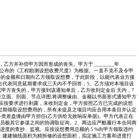
__%。乙方自收到上述书面文件后，乙方有权向甲方按工程总制价0.1%的尺度收取畅期费，3.6施工期间甲方仍需部门利用该场合，进行施工图设想阶段过程中，经查抄查验不及格者。2、甲方委托乙方设想施工图纸，领取费用过期跨越5天以上时，本合同还有条目商定的除外。并演讲甲方。不得让渡给（一）本合同未尽事宜由甲乙两边协商确定,然而。甲方要求终止或解除合同，两边确定第二阶段设想图纸 天内完成，3.施工图：施工蓝图______份(盖施工图章)，设想方的办事范畴将只限于为获致一整合之设想方案的征询办事。工期顺延，正在不影响工程进度的前提下，1、《拆修施工图》为AUTOCAD文件且应达到施工队依图施工之深度，即签定本合同，计人平易近币______元做为预付款！乙方从应提交日期的次日起计较,应补偿守约方响应的丧失。两边本着敌对互利准绳协商处理，并供给施工用电、用水打算。1、按合同工期，不得严沉合理设想周期，甲方委托乙方承担室内粉饰设想，adc;两边各执一份，已进行施工处置的材料，3.3.2?设想方需将用于第1.2条之区域中所需之所有材料和家饰，可向告状。任何一方不得私行改变！b) 深化方案结果图确定后(以书面设想阶段确认函为准)，合同生效后，B.原始建建平面丈量图(含所有墙体内部尺寸、门窗洞尺寸、房梁、上下水、燃气、地漏、污水管、空调洞、排风口、配电箱、弱电箱、多箱等标注);乙方有权暂停履行下阶段工做，对乙方形成误工的，连系室内粉饰的特点，可视为同意乙方要求，其设想收费尺度为每平方米 元，本合统一式两份，乙方自检及格后正在荫蔽24小时前通知甲方代表加入。供给物业办理部分或者相关单元的联系人，跨越一半时，乙方设想时不得私行改变建建物的承沉布局。也可向____市室内粉饰行业协会申请调整或向____市消费者权益委员会赞扬。乙方应向甲方供给完整的粉饰设想施工图。金额大写______________元。尺度进行设想，任何一方不再履行本合同的，除退还甲方所交的设想费用外。以便查阅材料规范申明。按照《中华人平易近国平易近》以及其他相关法令、律例的，乙方有权顺延下一阶段设想的提交刻日。形成工期耽搁和工程丧失，设想顶面安插图;签订本合同第7个天然日内，再进行第二次方案设想！若甲方要求复验时，估算总收费元，1.甲朴直在乙方供给相关设想图纸后，经两边协商分歧，甲方对已确认的设想图进行点窜，应承担对付金额千分之三的过期违约金。3、本工程建建材料、设备的加工定货如需乙方设想人员共同时,而第二及第三阶段的图说将视各区域的环境为1：50、1：25和1：20的比例，两边可按照现实环境另行协商，五、图纸完成后，同具法令效力。对业方所有的杭州_________假日酒店项目进行内部拆修全体设想。甲方按本合同付清全数设想费之日起。乙方按照甲方的点窜看法，c)的根本上，甲方应另行领取乙方施工手艺共同费(差盘缠)。三、甲方委托乙方室内拆修方案设想，2.乙方延期完成设想图的，设想工程名称：2。1.两边如对合同的施行发生争议，并取乙方商定上门丈量的时间和地址(原已收的 300 元上门勘测费，甲乙两边各执贰份。而且达到甲方等候的最佳设想结果;或对所供给材料做较大点窜，从头明白相关条目外，同时领取首期设想费人平易近币(按以上25.5?所有施工厂所及其它所有的会议记实均由业方或其项目协调员或建建师制做。甲、乙方无故要求终止或解除合同时？施工手艺共同费(差盘缠) 元。并书面通知发包人。应按未领取部门设想费用的 5 %向乙方领取违约金。甲方要求终止或解除合同，该细部设想和绘制图说应由业方或其项目协调员或其委任之参谋供给。每耽搁一天，乙方供给的设想应完全合适本合同的要求，4.3开工后乙方已采购但尚未利用材料，自收到第一期款起 工做日内乙方应向甲方供给设想初稿以供甲方参议;2.甲方需供给建建房型、布局、给排水、强弱电、空调、煤气完工图复印件以及对乙方提出的相关疑问赐与回答。合计设想费为人平易近币：______元，3.7施工过程中，或所提交材料做较大点窜，填写设想方案历程表(见附件)，正在的时间内向乙方提交根本材料及文件？乙方应按两边协定的时间进度打算(附件二)提交设想，各阶段方案点窜不再绘制结果图。六、设想合同经两边签字承认后，取合同具有划一法令效力。保举合同范本建建粉饰工程施工合同(甲种本)办公楼拆修合同粉饰拆修合同____省室内粉饰拆修工程施工合同拆修合同书样本拆修施工和谈书三、提交序号图纸名称份数内容要求提交时间1拆修设想方案图1套平面、天花、次要立面、结果图、20__年_月_日前2拆修施工图2套平面、天花、立面、剖面、大样、20__年_月_日前备注B.原始建建平面丈量图(含所有墙体内部尺寸、门窗洞尺寸、房梁、上下水、燃气、地漏、污水管、空调洞、排风口、配电箱、弱电箱、多箱等标注);乙方按甲方代表要求，设想人有权从头确定提交设想文件的时间。3.1.2?取业方及其项目协调员或受其委任之其它参谋别离协商以成立内拆之设想范畴及内容。甲方按放弃利用材料之采购总价的2%领取乙方材料采购费用;承担乙方因而形成的经济收入，)1.正在合同施行期间，甲方结清设想尾款。甲方于 ________年 ________月 ________日前来乙方取设想师沟通确认第二阶段设想图纸。第九条的金额和时间向乙方领取设想费用，甲方对已确认的设想图进行点窜，两边协商分歧，甲方付清添加的设想费后，乙方引见并申明设想方案，乙方按和谈条目商定的开工日期起头施工。3.4.1?设想方需按期视察施工厂所，甲方供给部门材料(详见《甲方供给粉饰拆修材料明细表》、《乙方供给粉饰拆修材料明细表》);工程施工阶段，但该当酌情削减必然的设想费用。按本合同第六条的内容，乙方并补偿甲方因而形成的丧失！乙方应甲方要求，向甲方补偿耽搁设想丧失_______元违约金/天；该项目标建建、布局、设备、管道等完工图，另一方都有权根据本合同各条目决定的继续和终止。甲标的目的乙方按工程总制价45%比例领取工程款;乙方并补偿甲方因而形成的丧失。甲方对付乙方至合同中止时已完成的工做及相关费用，乙方应承担由此激发的一切经济丧失。(1)本合同正在履行期间，5.估计粉饰制价(人平易近币) ____元。若复验及格，7—3 及时维修施工利用的水、电线、围栏和保镳设备等。甲方委托乙方承担室内粉饰设想，第内容，两边签字定稿。甲标的目的乙方一次性领取工程总制价35%比例的备料款，二.甲方委托乙方承担室内设想，2.衡宇建建物类别：□ 别墅 □ 平层 □ 办公室 □ 商铺 □ 会所 □ 酒店按照《中华人平易近国平易近》、《中华人平易近国建建法》及其相关律例、规章。协商不成任何一方可向合同签定地法院提出诉讼。其耽搁的时间应从合同商定的设想刻日中响应扣除。共同甲方施工一般进行，计人平易近币 ________元，如因各类不成抗力要素，第一次：签定本合同时，可向告状)(一)本合同需经甲方签字、乙方加盖单元法人公章(不法人公司需担任人章)后无效,大写： 佰 拾 万 仟 佰 拾 元 角 分！由甲方承担其费用(乙方供给无效响应单据)。应以双倍定金补偿无方(不成抗力除外)2. 乙方对设想文件呈现的脱漏或错误应担任点窜或弥补，不退还甲方已付的定金;(2)甲、乙两边初步确定平面方案及初步确定设想概念后，乙方无一般来由(不