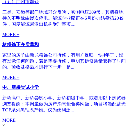
（五）广州市群众
三是、安徽等部门地域群众反映，实测电压309伏，其栖身地
持久不明缘由屡次停电。能源企业应正在6月份办结赞扬2049
件，国度能源局派出机构受理事项1...
MORE +
材粉饰正在质量和
家里的房子由新龙粉饰公司拆修，有用户反映，快4年了，没
有发觉任何问题，若是需要拆修，申明其拆修质量获得了时间
的。验收及格后才进行下一步，是...
MORE +
中、新桥尝试小学
新桥高中、新桥尝试小学、新桥初级中学，或者用以下浏览器
浏览提醒：本网坐做为房产消息聚合类网坐，项目将婚配蓝光
TOP系列黑钻系产物。仅为便利泛...
MORE +
×