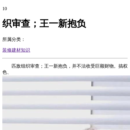
10
织审查；王一新抱负
所属分类：
装修建材知识
匹敌组织审查；王一新抱负，并不法收受巨额财物。搞权
色、