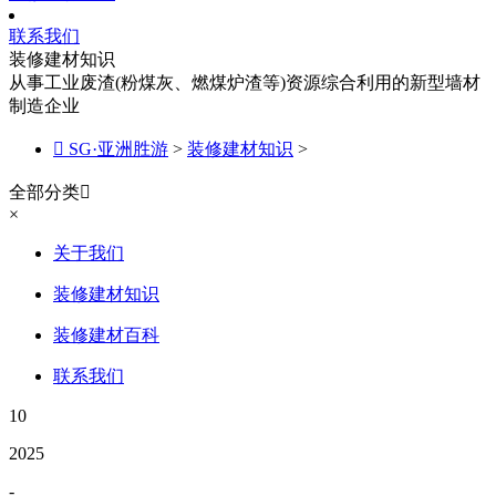
联系我们
装修建材知识
从事工业废渣(粉煤灰、燃煤炉渣等)资源综合利用的新型墙材
制造企业

SG·亚洲胜游
>
装修建材知识
>
全部分类

×
关于我们
装修建材知识
装修建材百科
联系我们
10
2025
-