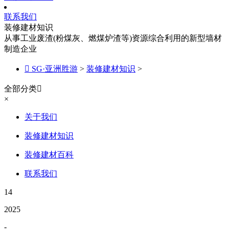
联系我们
装修建材知识
从事工业废渣(粉煤灰、燃煤炉渣等)资源综合利用的新型墙材
制造企业

SG·亚洲胜游
>
装修建材知识
>
全部分类

×
关于我们
装修建材知识
装修建材百科
联系我们
14
2025
-