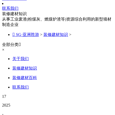
联系我们
装修建材知识
从事工业废渣(粉煤灰、燃煤炉渣等)资源综合利用的新型墙材
制造企业

SG·亚洲胜游
>
装修建材知识
>
全部分类

×
关于我们
装修建材知识
装修建材百科
联系我们
17
2025
-