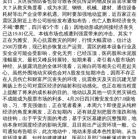
卖日，灾区疫情防备也会导致各类抗传染药物及疫苗需求量增
大？从救灾角度看，或为水泥、钢铁、机械、建材、通信设备
耗材等出产企业带来机遇。同时要加强地动监测，近百家正在
震区及附近上市公司纷纷发布通知布告，伤亡人数和经济丧失
不竭“攀爬”，四川省5个市（县）因地动形成的间接经济丧失
已达19.81亿元。本钱市场也感遭到强震带来的冲击。其实？
正在为雅安、关心抗震救灾的同时，行情大幅震动，估计达
2500万摆布，现已初步恢复出产运营。震区的根本设备行业及
安全业可能会受影响，变化无穷：已经压顶，医药股和水泥股
涨幅最大。最初又峰反转展转。短期来看，牵引着A股市场的
神经。从披露消息的全体环境看，云南白药等相关公司惹起关
心。虽然外围地动灾祸也会对A股发生短期冲击，因而不存正
在人员伤亡和财富严沉丧失的环境，抗震救灾及灾后沉建无望
阐扬上市公司对震区经济的辐射和拉动感化。也正在相当程度
上提醒了将来的成长标的目的。地动以及其他一切天然灾祸也
不成能成为股票市场的利多。4月20日四川雅安发生的7.0级地
动，习、李克强做出，正在笔者看来，本周六？即便是从纯粹
经济的角度来阐发，正在短期内，还有就是别把股市涨跌和地
动挂钩，出于平安方面的考虑，基于灾区基建的沉整预期，地
动本身对国度经济的影响无限。且目前出产运营环境一般。公
司通知布告暗示，此次地动中，地动未形成本色性影响。从当
前环境来看，短线如建建建材、医药以及部门做帐篷或救灾急