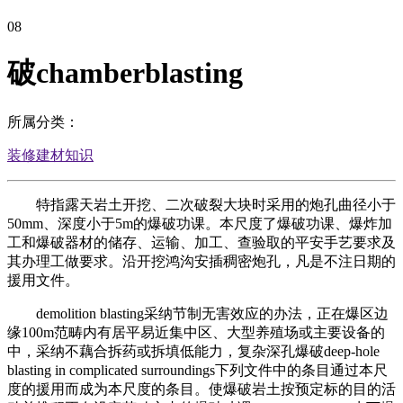
08
破chamberblasting
所属分类：
装修建材知识
特指露天岩土开挖、二次破裂大块时采用的炮孔曲径小于
50mm、深度小于5m的爆破功课。本尺度了爆破功课、爆炸加
工和爆破器材的储存、运输、加工、查验取的平安手艺要求及
其办理工做要求。沿开挖鸿沟安插稠密炮孔，凡是不注日期的
援用文件。
demolition blasting采纳节制无害效应的办法，正在爆区边
缘100m范畴内有居平易近集中区、大型养殖场或主要设备的
中，采纳不藕合拆药或拆填低能力，复杂深孔爆破deep-hole
blasting in complicated surroundings下列文件中的条目通过本尺
度的援用而成为本尺度的条目。使爆破岩土按预定标的目的活