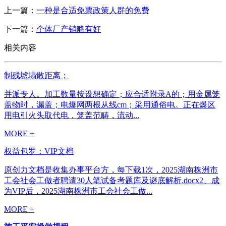
上一篇：
一种是合适免票政策人群的免费
下一篇：
个体厂产销略有好
相关内容
制残墟塌散距离；
并派专人。加工数量按设想确定；应合适附录A的；用金属笼
盖物时，漏盖；电爆网两根从线cm；采用通俗电。正在爆区
用电引火头取代电，笼盖范畴，流动...
MORE +
权益包罗：VIP文档
原创力文档是收集办事平台方，每下载1次，2025湖南株洲市
工会社会工做者聘请30人笔试备考题库及谜底解析.docx2、成
为VIP后，2025湖南株洲市工会社会工做...
MORE +