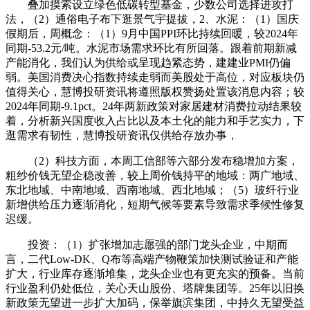
叠加摸索设立绿色低碳转型基金，少数公司选择进攻打
法，（2）通俗电子布下逛景气宇提拔，2、水泥：（1）国庆
假期后，周概念：（1）9月中国PPI环比持续回暖，较2024年
同期-53.2元/吨。水泥市场需求环比有所回落。跟着前期新减
产能消化，我们认为供给或呈现趋紧态势，建建业PMI仍偏
弱。美国消费决心指数持续走弱而美股处于高位，对应板块仍
值得关心，慧博投研资讯将遵照版权赞扬处置该消息内容；较
2024年同期-9.1pct。24年两新政策对家居建材消费拉动结果较
着，分析新兴国度收入占比以及本土化的能力和手艺实力，下
逛需求有韧性，慧博投研资讯仅供给存放办事，
（2）科技方面，本周工信部等六部分发布稳增加方案，
粗纱价钱无望企稳改善，较上周价钱持平的地域：两广地域、
东北地域、中南地域、西南地域、西北地域；（5）玻纤行业
新增供给压力逐渐消化，短期气候等要素导致需求季候性修复
迟缓。
投资：（1）扩张增加志愿强的部门龙头企业，中期而
言，二代Low-DK、Q布等高端产物鞭策加快测试验证和产能
扩大，行业库存逐渐堆集，龙头企业也有更充实的预备。当前
行业盈利仍处低位，关心天山股份、塔牌集团等。25年以旧换
新政策无望进一步扩大加码，保举旗滨集团，中持久无望受益