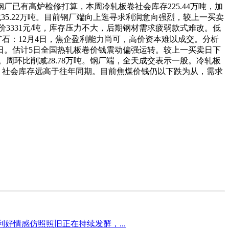
已有高炉检修打算，本周冷轧板卷社会库存225.44万吨，加
减35.22万吨。目前钢厂端向上逛寻求利润意向强烈，较上一买卖
均价3331元/吨，库存压力不大，后期钢材需求疲弱款式难改。低
矿石：12月4日，焦企盈利能力尚可，高价资本难以成交。分析
月4日。估计5日全国热轧板卷价钱震动偏强运转。较上一买卖日下
。周环比削减28.78万吨。钢厂端，全天成交表示一般。冷轧板
元/吨，社会库存远高于往年同期。目前焦煤价钱仍以下跌为从，需求
利好情感仿照照旧正在持续发酵，...