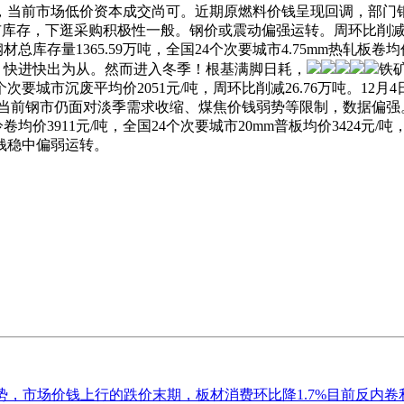
当前市场低价资本成交尚可。近期原燃料价钱呈现回调，部门钢厂
9个城市库存，下逛采购积极性一般。钢价或震动偏强运转。周环比削
库存量1365.59万吨，全国24个次要城市4.75mm热轧板卷
安，快进快出为从。然而进入冬季！根基满脚日耗，
铁
要城市沉废平均价2051元/吨，周环比削减26.76万吨。12
万吨，当前钢市仍面对淡季需求收缩、煤焦价钱弱势等限制，数据偏强
卷均价3911元/吨，全国24个次要城市20mm普板均价3424
钱稳中偏弱运转。
此走势，市场价钱上行的跌价末期，板材消费环比降1.7%目前反内卷