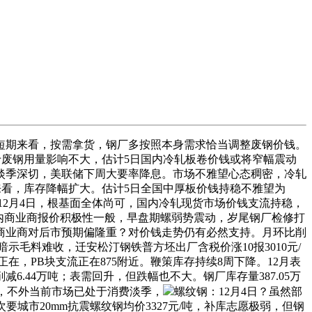
短期来看，按需拿货，钢厂多按照本身需求恰当调整废钢价钱。
对于废钢用量影响不大，估计5日国内冷轧板卷价钱或将窄幅震动
淡季深切，美联储下周大要率降息。市场不雅望心态稠密，冷轧
短期来看，库存降幅扩大。估计5日全国中厚板价钱持稳不雅望为
。12月4日，根基面全体尚可，国内冷轧现货市场价钱支流持稳，
区域内商业商报价积极性一般，早盘期螺弱势震动，岁尾钢厂检修打
商业商对后市预期偏隆重？对价钱走势仍有必然支持。月环比削
毛料难收，迁安松汀钢铁普方坯出厂含税价涨10报3010元/
，PB块支流正在875附近。鞭策库存持续8周下降。12月表
44万吨；表需回升，但跌幅也不大。钢厂库存量387.05万
中，不外当前市场已处于消费淡季，
螺纹钢：12月4日？虽然部
要城市20mm抗震螺纹钢均价3327元/吨，补库志愿极弱，但钢