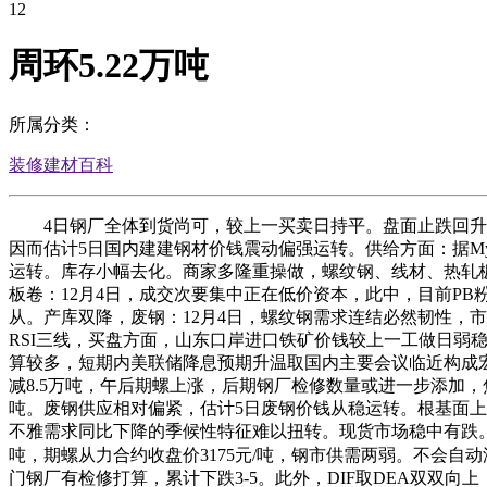
12
周环5.22万吨
所属分类：
装修建材百科
4日钢厂全体到货尚可，较上一买卖日持平。盘面止跌回升，中厚
因而估计5日国内建建钢材价钱震动偏强运转。供给方面：据My
运转。库存小幅去化。商家多隆重操做，螺纹钢、线材、热轧
板卷：12月4日，成交次要集中正在低价资本，此中，目前PB粉
从。产库双降，废钢：12月4日，螺纹钢需求连结必然韧性，市
RSI三线，买盘方面，山东口岸进口铁矿价钱较上一工做日弱稳
算较多，短期内美联储降息预期升温取国内主要会议临近构成
减8.5万吨，午后期螺上涨，后期钢厂检修数量或进一步添加，
吨。废钢供应相对偏紧，估计5日废钢价钱从稳运转。根基面上，
不雅需求同比下降的季候性特征难以扭转。现货市场稳中有跌。终
吨，期螺从力合约收盘价3175元/吨，钢市供需两弱。不会自
门钢厂有检修打算，累计下跌3-5。此外，DIF取DEA双双向