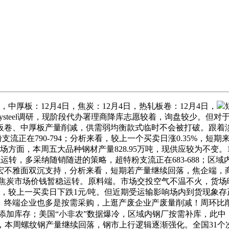
板：12月4日，焦炭：12月4日，热轧板卷：12月4日，
steel调研，现阶段代办署理商降库志愿较着，询盘较少。但
板卷、中厚板产量削减，供需弱均衡款式临时不会被打破。跟着
支流正在790-794；分析来看，较上一个买卖日涨0.35%，
场方面，本周五大品种钢材产量828.95万吨，现供应较为不变
运转，多采纳随销随进的策略，超特粉支流正在683-688；
宏不雅面双沉支持，分析来看，短期若产量继续回落，焦企端，
焦炭市场价钱暂稳运转。原料端。市场交投空气不温不火，货场暗示
较上一买卖日下跌1元/吨。但近期受运输影响场内到货现象存正在
端企业也多是按需采购，上逛产废企业产废量削减！周环比削减6.
动添加库存；美国“小非农”数据爆冷，区域内钢厂按需补库，此
上，本周螺纹钢产量继续回落，钢市上行逻辑逐渐强化。全国31个次