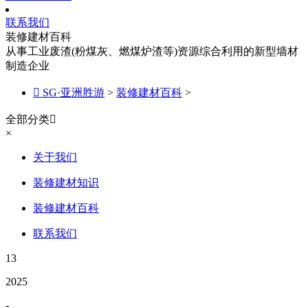
联系我们
装修建材百科
从事工业废渣(粉煤灰、燃煤炉渣等)资源综合利用的新型墙材
制造企业

SG·亚洲胜游
>
装修建材百科
>
全部分类

×
关于我们
装修建材知识
装修建材百科
联系我们
13
2025
-