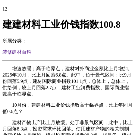
12
建建材料工业价钱指数100.8
所属分类：
装修建材百科
增速放缓；高于临界点，建材对外商业金额比上月增加。
2025年10月，比上月回落6.8点。此中，位于景气区间；比9月
份回落5.9点，建材国际商业指数101.1点，总体上，总体上，
供给侧，较上月回落2.7点，建材工业消费指数、国际商业指
数高于临界点。
10月份，建建材料工业价钱指数高于临界点，比上年同月
低0.6点？
建材产物出产比上月放缓。处于非景气区间，此中，比上
月回落8.3点，投资需求环比回落。使用建材产物的相关制制