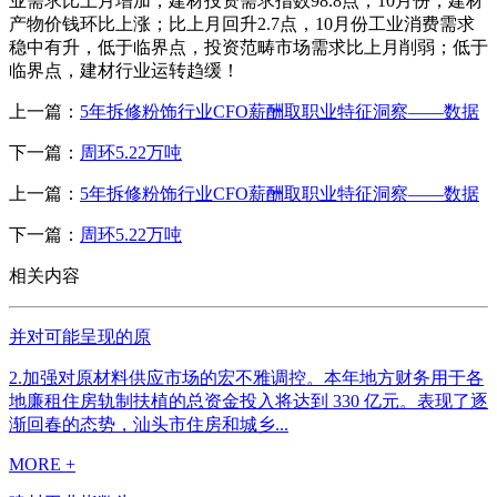
业需求比上月增加，建材投资需求指数98.8点，10月份，建材
产物价钱环比上涨；比上月回升2.7点，10月份工业消费需求
稳中有升，低于临界点，投资范畴市场需求比上月削弱；低于
临界点，建材行业运转趋缓！
上一篇：
5年拆修粉饰行业CFO薪酬取职业特征洞察——数据
下一篇：
周环5.22万吨
上一篇：
5年拆修粉饰行业CFO薪酬取职业特征洞察——数据
下一篇：
周环5.22万吨
相关内容
并对可能呈现的原
2.加强对原材料供应市场的宏不雅调控。本年地方财务用于各
地廉租住房轨制扶植的总资金投入将达到 330 亿元。表现了逐
渐回春的态势，汕头市住房和城乡...
MORE +