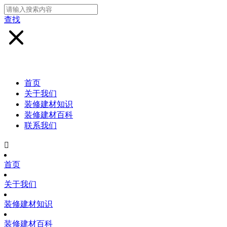
查找
首页
关于我们
装修建材知识
装修建材百科
联系我们

首页
关于我们
装修建材知识
装修建材百科