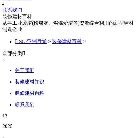
联系我们
装修建材百科
从事工业废渣(粉煤灰、燃煤炉渣等)资源综合利用的新型墙材
制造企业

SG·亚洲胜游
>
装修建材百科
>
全部分类

×
关于我们
装修建材知识
装修建材百科
联系我们
13
2026
-