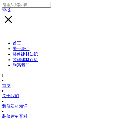
查找
首页
关于我们
装修建材知识
装修建材百科
联系我们

首页
关于我们
装修建材知识
装修建材百科