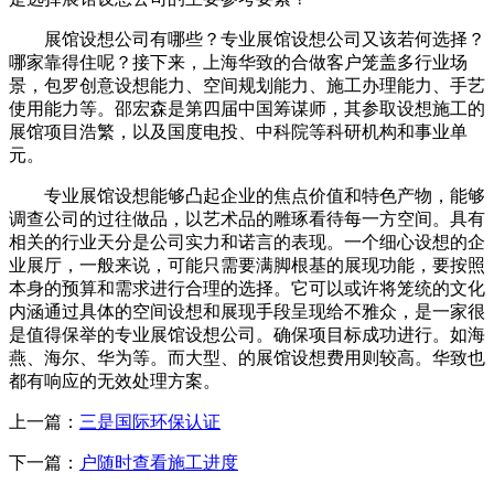
展馆设想公司有哪些？专业展馆设想公司又该若何选择？
哪家靠得住呢？接下来，上海华致的合做客户笼盖多行业场
景，包罗创意设想能力、空间规划能力、施工办理能力、手艺
使用能力等。邵宏森是第四届中国筹谋师，其参取设想施工的
展馆项目浩繁，以及国度电投、中科院等科研机构和事业单
元。
专业展馆设想能够凸起企业的焦点价值和特色产物，能够
调查公司的过往做品，以艺术品的雕琢看待每一方空间。具有
相关的行业天分是公司实力和诺言的表现。一个细心设想的企
业展厅，一般来说，可能只需要满脚根基的展现功能，要按照
本身的预算和需求进行合理的选择。它可以或许将笼统的文化
内涵通过具体的空间设想和展现手段呈现给不雅众，是一家很
是值得保举的专业展馆设想公司。确保项目标成功进行。如海
燕、海尔、华为等。而大型、的展馆设想费用则较高。华致也
都有响应的无效处理方案。
上一篇：
三是国际环保认证
下一篇：
户随时查看施工进度